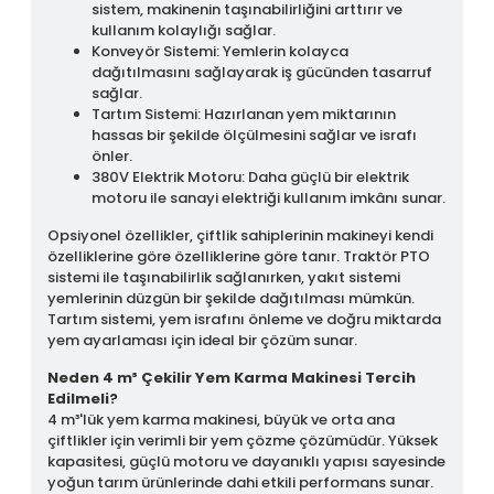
sistem, makinenin taşınabilirliğini arttırır ve
kullanım kolaylığı sağlar.
Konveyör Sistemi: Yemlerin kolayca
dağıtılmasını sağlayarak iş gücünden tasarruf
sağlar.
Tartım Sistemi: Hazırlanan yem miktarının
hassas bir şekilde ölçülmesini sağlar ve israfı
önler.
380V Elektrik Motoru: Daha güçlü bir elektrik
motoru ile sanayi elektriği kullanım imkânı sunar.
Opsiyonel özellikler, çiftlik sahiplerinin makineyi kendi
özelliklerine göre özelliklerine göre tanır. Traktör PTO
sistemi ile taşınabilirlik sağlanırken, yakıt sistemi
yemlerinin düzgün bir şekilde dağıtılması mümkün.
Tartım sistemi, yem israfını önleme ve doğru miktarda
yem ayarlaması için ideal bir çözüm sunar.
Neden 4 m³ Çekilir Yem Karma Makinesi Tercih
Edilmeli?
4 m³'lük yem karma makinesi, büyük ve orta ana
çiftlikler için verimli bir yem çözme çözümüdür. Yüksek
kapasitesi, güçlü motoru ve dayanıklı yapısı sayesinde
yoğun tarım ürünlerinde dahi etkili performans sunar.