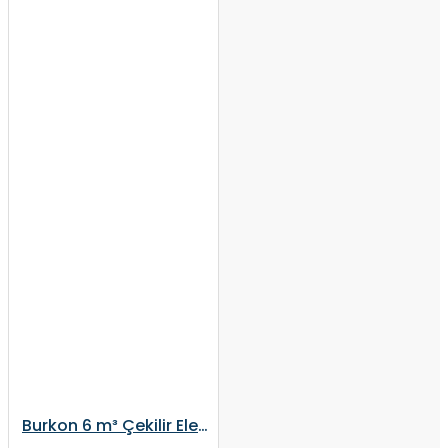
Burkon 6 m³ Çekilir Elektrikli Şaftlı Kepçeli Yem Karma Makinesi