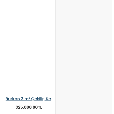
Burkon 3 m³ Çekilir, Kepçeli, Elektrikli, Şaftlı Dikey Yem Karma Makinesi
325.000,00TL