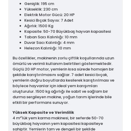
Genişlik: 195 cm
Yükseklik: 230 cm
Elektrik Motor Gücü: 20 HP
Kesici Bıçak Sayısı: 7 Adet
Ağırlık: 1500 Kg
Kapasite: 50-70 Büyükbaş hayvan kapasitesi
Taban Sacı Kalınlığı: 10 mm
Duvar Sacı Kalınlığı: 4 mm
Helezon Kalınlığı: 10 mm
Bu özellikler, makinenin zorlu çiftlik koşullarında uzun
ömürlü ve verimli kullanım belirtileri göstermektedir.
Güçlü 20 HP motor, yemlerin kısa sürede homojen bir
şekilde karıştırılmasını sağlar. 7 adet kesici bıçak,
yemlerin doğru boyutlarda kesilerek karıştırılması ve
böylece hayvanlar için ideal yem karışımları
oluşturulur. 1500 kg ağırlığı ile sabit ve sağlam bir
durma sergileyen makine, yoğun tarım işlerinde bile
etkili bir performans sunuyor.
Yüksek Kapasite ve Verimlilik
4 m³'lük yem karma makinesi, bir seferde 50-70
büyükbaş hayvanın yem kapasitesi kapasiteye
sahiptir. Yemlerin tam ve dengeli bir şekilde