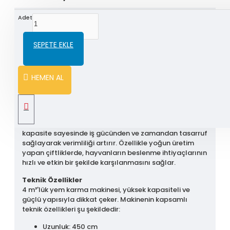
Adet
ÜRÜN BILGISI
SEPETE EKLE
4 m³ Çekilir Yem Karma Makinesi: Büyükbaş
Çiftlikler İçin İdeal Çözüm
HEMEN AL
4 m³'lük yem karma makinesi, büyükbaş hayvancılık
yapan çiftliklerin yem hazırlama süreçlerini
değiştirmek için talep edilen, yüksek kapasiteli ve
dayanıklı bir makinedir. Büyük ve orta para çiftlikleri
için ideal olan bu makine, güçlü motor ve geniş
kapasite sayesinde iş gücünden ve zamandan tasarruf
sağlayarak verimliliği artırır. Özellikle yoğun üretim
yapan çiftliklerde, hayvanların beslenme ihtiyaçlarının
hızlı ve etkin bir şekilde karşılanmasını sağlar.
Teknik Özellikler
4 m³'lük yem karma makinesi, yüksek kapasiteli ve
güçlü yapısıyla dikkat çeker. Makinenin kapsamlı
teknik özellikleri şu şekildedir:
Uzunluk: 450 cm