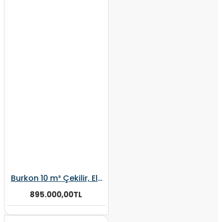
Burkon 10 m³ Çekilir, Elektrikli, Şaftlı, Kepçeli Dikey Yem Karma Makinesi
895.000,00TL