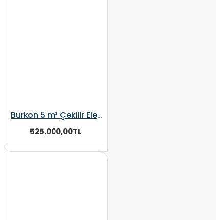
Burkon 5 m³ Çekilir Elektrikli Şaftlı Kepçeli Yem Karma Makinesi
525.000,00TL