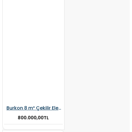
Burkon 8 m³ Çekilir Elektrikli Şaftlı Kepçeli Yem Karma Makinesi
800.000,00TL