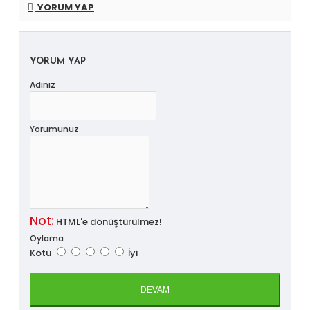
YORUM YAP
YORUM YAP
Adınız
Yorumunuz
Not:
HTML'e dönüştürülmez!
Oylama
Kötü
İyi
DEVAM