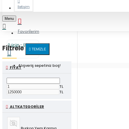
İletişim
Menu
Favorilerim
0 ürün - 0,00TL
Filtrele
TEMIZLE
Alışveriş sepetiniz boş!
FIYAT
TL
TL
ALTKATEGORILER
Burkon Yem Karma